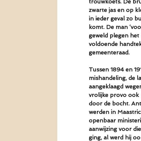
trouwkoets. De bru
zwarte jas en op kl
in ieder geval zo b
komt. De man ‘voor
geweld plegen het 
voldoende handteke
gemeenteraad.
Tussen 1894 en 191
mishandeling, de laa
aangeklaagd wegens
vrolijke provo ook 
door de bocht. Anto
werden in Maastrich
openbaar ministeri
aanwijzing voor die
ging, al werd hij o