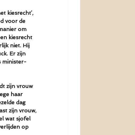
t kiesrecht’, 
ed voor de 
 manier om 
en kiesrecht 
jk niet. Hij 
k. Er zijn 
 minister-
dt zijn vrouw 
ege haar 
ezelde dag 
st zijn vrouw, 
l wat sjofel 
verlijden op 