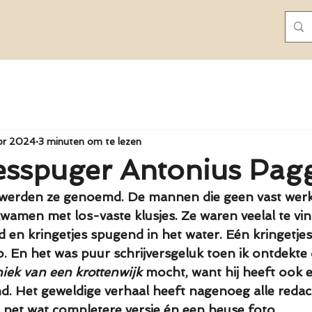
pr 2024
3 minuten om te lezen
esspuger Antonius Pag
 werden ze genoemd. De mannen die geen vast wer
wamen met los-vaste klusjes. Ze waren veelal te vi
en kringetjes spugend in het water. Eén kringetjes
 En het was puur schrijversgeluk toen ik ontdekte da
iek van een krottenwijk 
mocht, want hij heeft ook ee
. Het geweldige verhaal heeft nagenoeg alle redact
 net wat completere versie én een heuse foto.