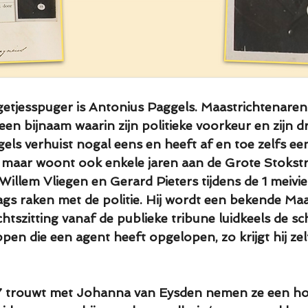
getjesspuger is Antonius Paggels. Maastrichtenar
 een bijnaam waarin zijn politieke voorkeur en zijn 
s verhuist nogal eens en heeft af en toe zelfs ee
 maar woont ook enkele jaren aan de Grote Stokstra
s Willem Vliegen en Gerard Pieters tijdens de 1 meivi
aags raken met de politie. Hij wordt een bekende Maa
echtszitting vanaf de publieke tribune luidkeels de sc
en die een agent heeft opgelopen, zo krijgt hij zelf
97 trouwt met Johanna van Eysden nemen ze een ho