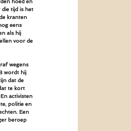
rden hoed en 
e tijd is het 
 de kranten 
nog eens 
 als hij 
llen voor de 
traf wegens 
3 wordt hij 
jn dat de 
at te kort 
En activisten 
e, politie en 
echten. Een 
oger beroep 