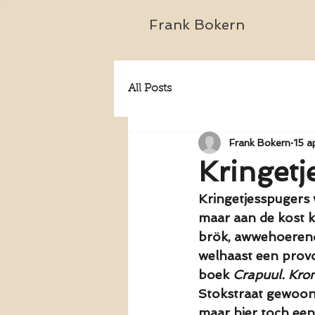
Frank Bokern
All Posts
Frank Bokern
15 a
Kringetj
Kringetjesspugers
maar aan de kost k
brök, awwehoerend 
welhaast een provo.
boek 
Crapuul. Kron
Stokstraat gewoond
maar hier toch een