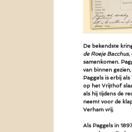
De bekendste krin
de Roeje Bacchus
,
samenkomen. Paggel
van binnen gezien,
Paggels is erbij al
op het Vrijthof sl
als hij tijdens de r
neemt voor de klapp
Verham vrij.
Als Paggels in 18