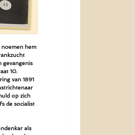
en noemen hem 
drankzucht 
n gevangenis 
at 10. 
ering van 1891 
strichtenaar 
huld op zich 
s de socialist 
ndenkar als 