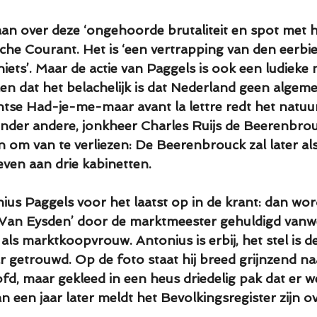
an over deze ‘ongehoorde brutaliteit en spot met he
sche Courant. Het is ‘een vertrapping van den eerbi
niets’. Maar de actie van Paggels is ook een ludieke
len dat het belachelijk is dat Nederland geen algeme
tse Had-je-me-maar avant la lettre redt het natuurli
onder andere, jonkheer Charles Ruijs de Beerenbrouc
 om van te verliezen: De Beerenbrouck zal later als
even aan drie kabinetten.
ius Paggels voor het laatst op in de krant: dan wor
an Eysden’ door de marktmeester gehuldigd vanw
m als marktkoopvrouw. Antonius is erbij, het stel is d
aar getrouwd. Op de foto staat hij breed grijnzend naa
d, maar gekleed in een heus driedelig pak dat er we
dan een jaar later meldt het Bevolkingsregister zijn o