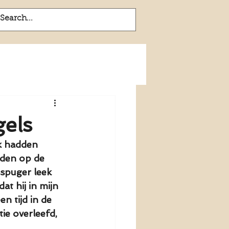
Home
Blog
gels
k hadden 
nden op de 
spuger leek 
t hij in mijn 
n tijd in de 
ie overleefd, 