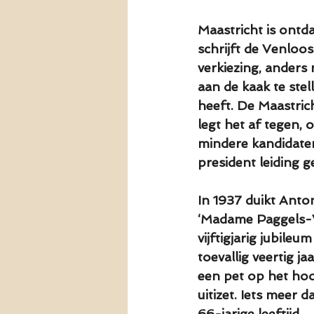
Maastricht is ontda
schrijft de Venloo
verkiezing, anders 
aan de kaak te stel
heeft. De Maastrich
legt het af tegen, 
mindere kandidaten
president leiding g
In 1937 duikt Anton
‘Madame Paggels-V
vijftigjarig jubileu
toevallig veertig j
een pet op het hoof
uitizet. Iets meer 
66-jarige leeftijd.