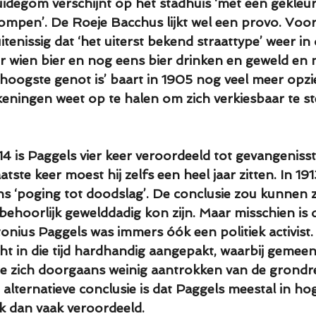
idegom verschijnt op het stadhuis ‘met een gekleu
ompen’. De Roeje Bacchus lijkt wel een provo. Voor di
uitenissig dat ‘het uiterst bekend straattype’ weer in
 wien bier en nog eens bier drinken en geweld en 
hoogste genot is’ baart in 1905 nog veel meer opzien
ningen weet op te halen om zich verkiesbaar te ste
4 is Paggels vier keer veroordeeld tot gevangeniss
tste keer moest hij zelfs een heel jaar zitten. In 191
 ‘poging tot doodslag’. De conclusie zou kunnen zi
behoorlijk gewelddadig kon zijn. Maar misschien is d
nius Paggels was immers óók een politiek activist. 
t in die tijd hardhandig aangepakt, waarbij gemeent
e zich doorgaans weinig aantrokken van de grondr
 alternatieve conclusie is dat Paggels meestal in h
ok dan vaak veroordeeld.