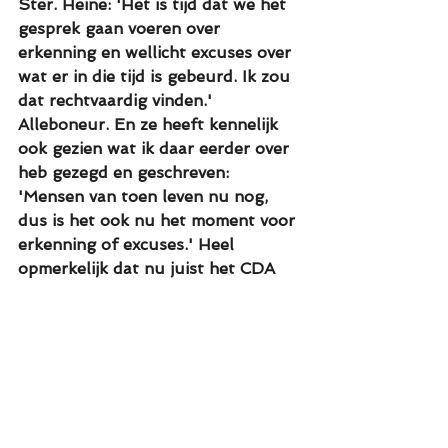
Ster. Heine: 'Het is tijd dat we het 
gesprek gaan voeren over 
erkenning en wellicht excuses over 
wat er in die tijd is gebeurd. Ik zou 
dat rechtvaardig vinden.' 
Alleboneur. En ze heeft kennelijk 
ook gezien wat ik daar eerder over 
heb gezegd en geschreven: 
'Mensen van toen leven nu nog, 
dus is het ook nu het moment voor 
erkenning of excuses.' Heel 
opmerkelijk dat nu juist het CDA 
deze beweging maakt. Ik durf nog 
geen gat in de lucht te springen, 
maar er lijkt iets te verschuiven op 
het stadhuis. Ik hoop dat 
gevestigde partijen als D66 
Maastricht, PvdA Maastricht en 
VVD Maastricht volgen.