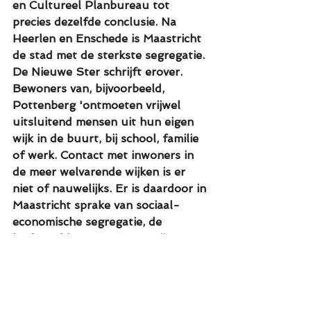
en Cultureel Planbureau tot 
precies dezelfde conclusie. Na 
Heerlen en Enschede is Maastricht 
de stad met de sterkste segregatie. 
De Nieuwe Ster schrijft erover. 
Bewoners van, bijvoorbeeld, 
Pottenberg 'ontmoeten vrijwel 
uitsluitend mensen uit hun eigen 
wijk in de buurt, bij school, familie 
of werk. Contact met inwoners in 
de meer welvarende wijken is er 
niet of nauwelijks. Er is daardoor in 
Maastricht sprake van sociaal-
economische segregatie, de 
leefwerelden van mensen zijn 
doorgaans eenzijdig.' 
De PvdA heeft het college nu 
gevraagd of er echt sprake is van 